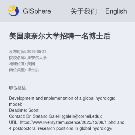
GISphere
关于我们
English
美国康奈尔大学招聘一名博士后
发布时间:
2026-05-22
院校名称:
康奈尔大学
地理位置:
美国
岗位类型:
博士后
职位描述
Development and implementation of a global hydrologic
model;
Deadline: Soon;
Contact: Dr. Stefano Galelli (galelli@cornell.edu);
URL: https://www.riversystem.science/2025/12/08/1-phd-and-
4-postdoctoral-research-positions-in-global-hydrology/