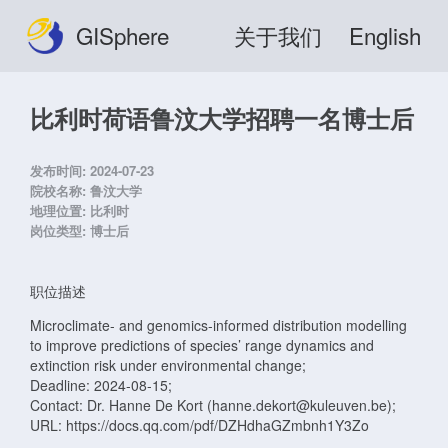
GISphere
关于我们
English
比利时荷语鲁汶大学招聘一名博士后
发布时间:
2024-07-23
院校名称:
鲁汶大学
地理位置:
比利时
岗位类型:
博士后
职位描述
Microclimate- and genomics-informed distribution modelling
to improve predictions of species’ range dynamics and
extinction risk under environmental change;
Deadline: 2024-08-15;
Contact: Dr. Hanne De Kort (hanne.dekort@kuleuven.be);
URL: https://docs.qq.com/pdf/DZHdhaGZmbnh1Y3Zo