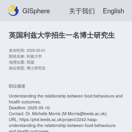
GISphere
关于我们
English
英国利兹大学招生一名博士研究生
发布时间:
2025-05-01
院校名称:
利兹大学
地理位置:
英国
岗位类型:
博士研究生
职位描述
Understanding the relationship between food behaviours and
health outcomes;
Deadline: 2025-05-16;
Contact: Dr. Michelle Morris (M.Morris@leeds.ac.uk);
URL: https://phd.leeds.ac.uk/project/2242-hasp-
understanding-the-relationship-between-food-behaviours-
and-health-outcomes