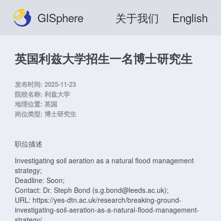
GISphere
关于我们
English
英国利兹大学招生一名博士研究生
发布时间:
2025-11-23
院校名称:
利兹大学
地理位置:
英国
岗位类型:
博士研究生
职位描述
Investigating soil aeration as a natural flood management
strategy;
Deadline: Soon;
Contact: Dr. Steph Bond (s.g.bond@leeds.ac.uk);
URL: https://yes-dtn.ac.uk/research/breaking-ground-
investigating-soil-aeration-as-a-natural-flood-management-
strategy/