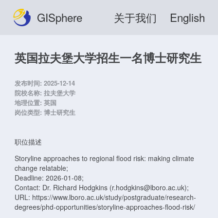
GISphere
关于我们
English
英国拉夫堡大学招生一名博士研究生
发布时间:
2025-12-14
院校名称:
拉夫堡大学
地理位置:
英国
岗位类型:
博士研究生
职位描述
Storyline approaches to regional flood risk: making climate
change relatable;
Deadline: 2026-01-08;
Contact: Dr. Richard Hodgkins (r.hodgkins@lboro.ac.uk);
URL: https://www.lboro.ac.uk/study/postgraduate/research-
degrees/phd-opportunities/storyline-approaches-flood-risk/