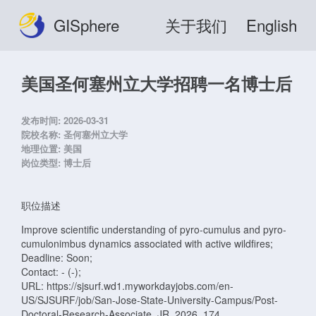
GISphere
关于我们
English
美国圣何塞州立大学招聘一名博士后
发布时间:
2026-03-31
院校名称:
圣何塞州立大学
地理位置:
美国
岗位类型:
博士后
职位描述
Improve scientific understanding of pyro-cumulus and pyro-
cumulonimbus dynamics associated with active wildfires;
Deadline: Soon;
Contact: - (-);
URL: https://sjsurf.wd1.myworkdayjobs.com/en-
US/SJSURF/job/San-Jose-State-University-Campus/Post-
Doctoral-Research-Associate_JR_2026_174