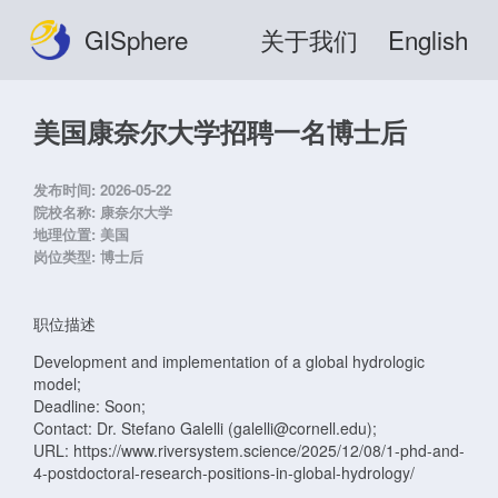
GISphere
关于我们
English
美国康奈尔大学招聘一名博士后
发布时间:
2026-05-22
院校名称:
康奈尔大学
地理位置:
美国
岗位类型:
博士后
职位描述
Development and implementation of a global hydrologic
model;
Deadline: Soon;
Contact: Dr. Stefano Galelli (galelli@cornell.edu);
URL: https://www.riversystem.science/2025/12/08/1-phd-and-
4-postdoctoral-research-positions-in-global-hydrology/