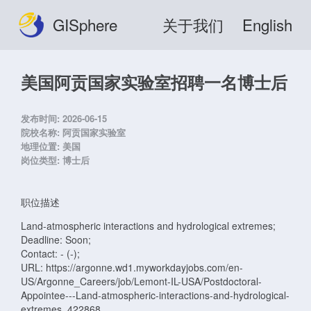
GISphere
关于我们
English
美国阿贡国家实验室招聘一名博士后
发布时间:
2026-06-15
院校名称:
阿贡国家实验室
地理位置:
美国
岗位类型:
博士后
职位描述
Land-atmospheric interactions and hydrological extremes;
Deadline: Soon;
Contact: - (-);
URL: https://argonne.wd1.myworkdayjobs.com/en-
US/Argonne_Careers/job/Lemont-IL-USA/Postdoctoral-
Appointee---Land-atmospheric-interactions-and-hydrological-
extremes_422868