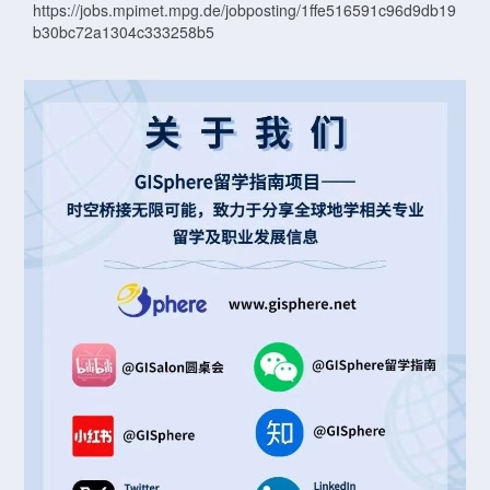
https://jobs.mpimet.mpg.de/jobposting/1ffe516591c96d9db19
b30bc72a1304c333258b5