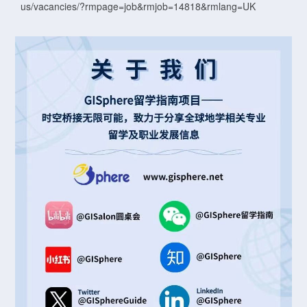
us/vacancies/?rmpage=job&rmjob=14818&rmlang=UK