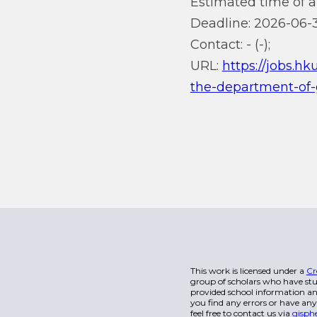
Estimated time of ar
Deadline: 2026-06-3
Contact: - (-);
URL:
https://jobs.hk
the-department-of
This work is licensed under a
Cr
group of scholars who have stu
provided school information and
you find any errors or have any
feel free to contact us via
gisph