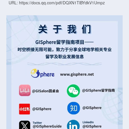
URL: https://docs.qq.com/pdf/DQXN1TlBYdkV1Umpz