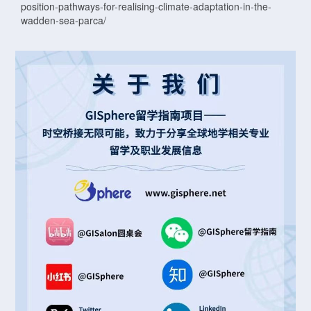
position-pathways-for-realising-climate-adaptation-in-the-
wadden-sea-parca/